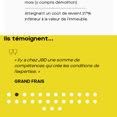
mois (y compris démolition)
Atteignant un coût de revient 27%
inférieur à la valeur de l’immeuble.
Ils témoignent...
ervice.
« il y a chez JBD une somme de
« Très 
compétences qui crée les conditions de
Excelle
l’expertise. »
logisti
et même
GRAND FRAIS
fois po
disponi
CARR