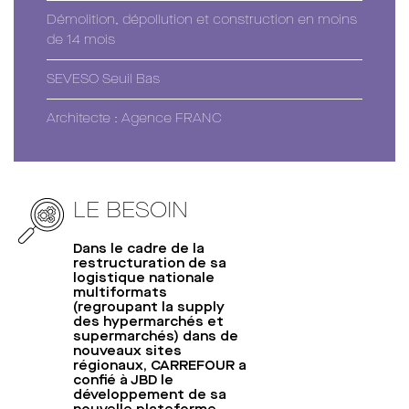
Démolition, dépollution et construction en moins
de 14 mois
SEVESO Seuil Bas
Architecte : Agence FRANC
LE BESOIN
Dans le cadre de la
restructuration de sa
logistique nationale
multiformats
(regroupant la supply
des hypermarchés et
supermarchés) dans de
nouveaux sites
régionaux, CARREFOUR a
confié à JBD le
développement de sa