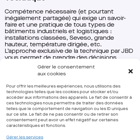
JBD est un développeur français qui crée
pour ses cients utilisateurs eurs nouveaux
sites industriels et logistiques, en tant que
conseil ou en prenant la responsabilité du
projet. Ensemble.
BD
tre
Gérer le consentement
aux cookies
oût
Pour offrir les meilleures expériences, nous utilisons des
technologies telles que les cookies pour stocker et/ou
accéder aux informations des appareils. Le fait de consentir à
ces technologies nous permettra de traiter des données
telles que le comportement de navigation ou les ID uniques
UN PROJET ? UNE QUESTION ?
sur ce site. Le fait de ne pas consentir ou de retirer son
consentement peut avoir un effet négatif sur certaines
CONTACTEZ-NOUS
caractéristiques et fonctions.
Gérer les services