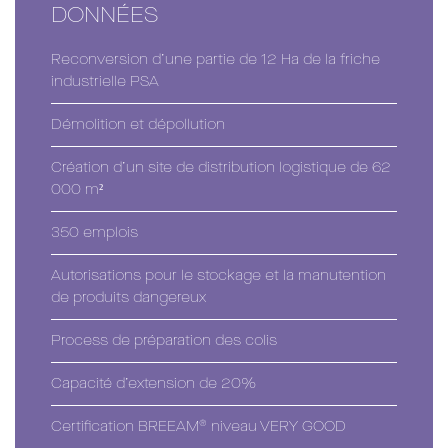
DONNÉES
Reconversion d’une partie de 12 Ha de la friche
industrielle PSA
Démolition et dépollution
Création d’un site de distribution logistique de 62
000 m²
350 emplois
Autorisations pour le stockage et la manutention
de produits dangereux
Process de préparation des colis
Capacité d’extension de 20%
®
Certification BREEAM
niveau VERY GOOD