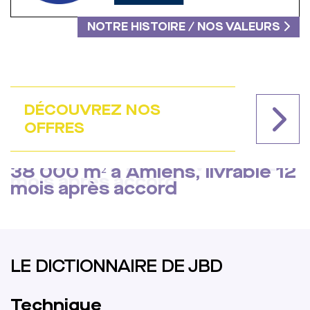
NOTRE HISTOIRE / NOS VALEURS
DÉCOUVREZ
NOS
OFFRES
38 000 m² à Amiens, livrable 12
35 000 m² à Metz, livrable 12
mois après accord
mois après accord
LE DICTIONNAIRE DE JBD
Métier